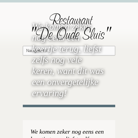
Restaurant
We komen zeker
"De Oude Sluis"
nog eens een
keertje terug, liefst
zelfs nog vele
keren, want dit was
een onvergetelijke
ervaring!
We komen zeker nog eens een