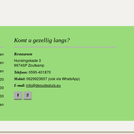
Komt u gezellig langs?
ten
Restaurant
Hunsingokade 3
ten
9974SP Zoutkamp
ten
0595-401870
Telefoon:
0629923657 (ook via WhatsApp)
.00
Mobiel:
info@deoudesluis.eu
E-mail:
.00
.00
F
g
ten