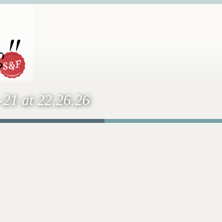
s"
21 at 22.26.26