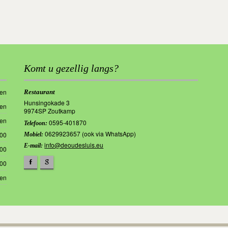
Komt u gezellig langs?
ten
Restaurant
Hunsingokade 3
ten
9974SP Zoutkamp
ten
0595-401870
Telefoon:
0629923657 (ook via WhatsApp)
.00
Mobiel:
info@deoudesluis.eu
E-mail:
.00
.00
F
g
ten