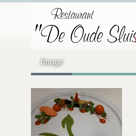
Restaurant
"De Oude Slui
Image