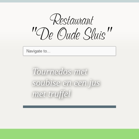
Restaurant
"De Oude Sluis"
Tournedos met
soubise en een jus
met truffel