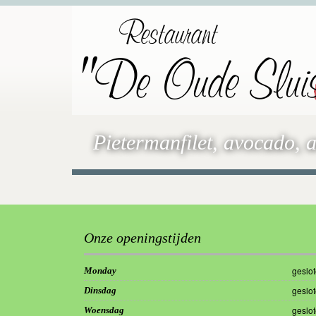
Restaurant
"De Oude Slui
Pietermanfilet, avocado, 
Onze openingstijden
geslo
Monday
geslo
Dinsdag
geslo
Woensdag