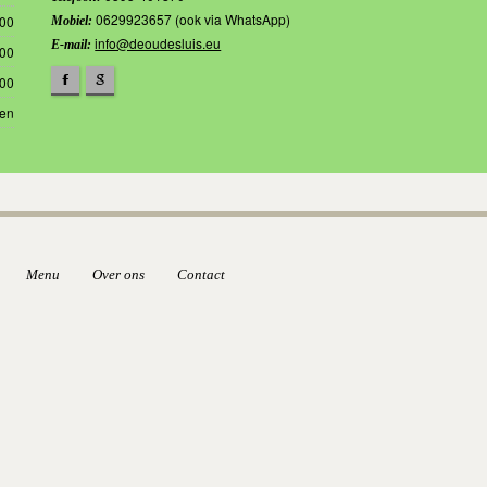
0629923657 (ook via WhatsApp)
.00
Mobiel:
info@deoudesluis.eu
E-mail:
.00
.00
F
g
ten
Menu
Over ons
Contact