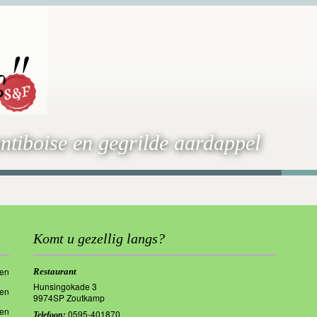
s"
antiboise en gegrilde aardappel
Komt u gezellig langs?
ten
Restaurant
Hunsingokade 3
ten
9974SP Zoutkamp
ten
0595-401870
Telefoon: