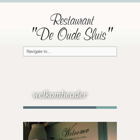
Restaurant
"De Oude Sluis"
welkomheader